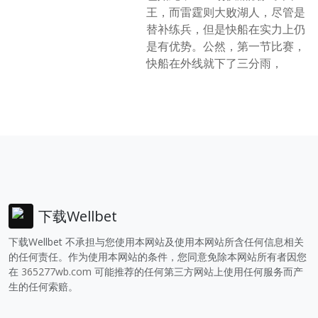
王，而雷霆则大败湖人，尽管是
替补练兵，但是快船在实力上仍
是有优势。公然，第一节比赛，
快船在外线就下了三分雨，
下载Wellbet
下载Wellbet 不承担与您使用本网站及使用本网站所含任何信息相关
的任何责任。作为使用本网站的条件，您同意免除本网站所有者因您
在
365277wb.com
可能推荐的任何第三方网站上使用任何服务而产
生的任何索赔。