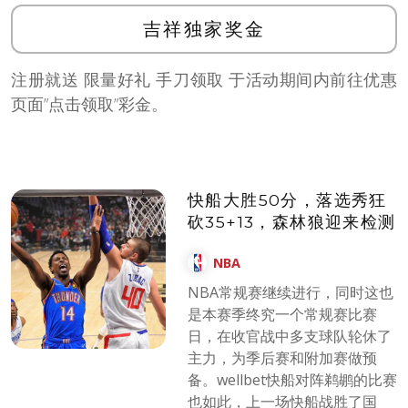
吉祥独家奖金
注册就送 限量好礼 手刀领取 于活动期间内前往优惠
页面”点击领取”彩金。
快船大胜50分，落选秀狂
砍35+13，森林狼迎来检测
NBA
NBA常规赛继续进行，同时这也
是本赛季终究一个常规赛比赛
日，在收官战中多支球队轮休了
主力，为季后赛和附加赛做预
备。wellbet快船对阵鹈鹕的比赛
也如此，上一场快船战胜了国