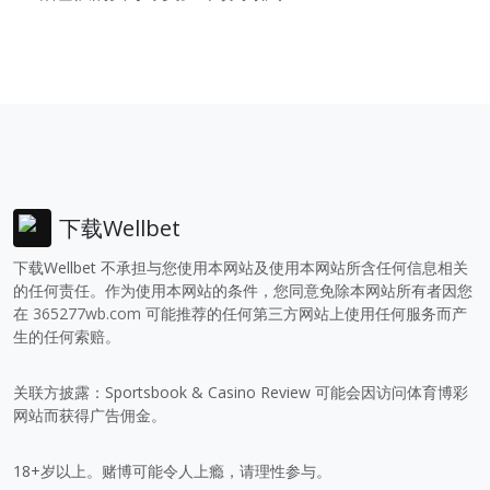
下载Wellbet
下载Wellbet 不承担与您使用本网站及使用本网站所含任何信息相关
的任何责任。作为使用本网站的条件，您同意免除本网站所有者因您
在
365277wb.com
可能推荐的任何第三方网站上使用任何服务而产
生的任何索赔。
关联方披露：Sportsbook & Casino Review 可能会因访问体育博彩
网站而获得广告佣金。
18+岁以上。赌博可能令人上瘾，请理性参与。